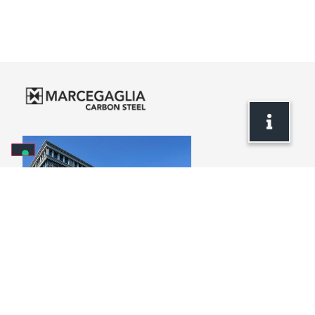
Headquarters
via Bresciani, 16
46040 Gazoldo degli Ippoliti
Mantova – Italy