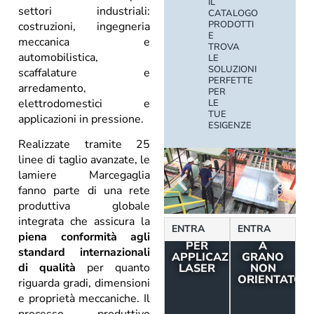
IL
settori industriali:
CATALOGO
PRODOTTI
costruzioni, ingegneria
E
meccanica e
TROVA
automobilistica,
LE
SOLUZIONI
scaffalature e
PERFETTE
arredamento,
PER
elettrodomestici e
LE
TUE
applicazioni in pressione.
ESIGENZE
Realizzate tramite 25
linee di taglio avanzate, le
lamiere Marcegaglia
fanno parte di una rete
produttiva globale
integrata che assicura la
LAMIERE
ACCIAI
ENTRA
ENTRA
STRUTTURALI
ELETTRICI
piena conformità agli
PER
A
standard internazionali
APPLICAZIONI
GRANO
di qualità
per quanto
LASER
NON
ORIENTATO
riguarda gradi, dimensioni
e proprietà meccaniche. Il